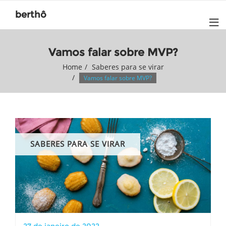
Skip
berthô
to
content
Vamos falar sobre MVP?
Home
Saberes para se virar
Vamos falar sobre MVP?
SABERES PARA SE VIRAR