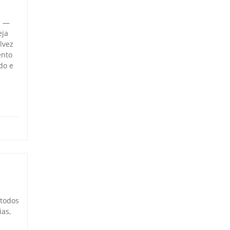
a —
eja
lvez
ento
do e
 todos
as,