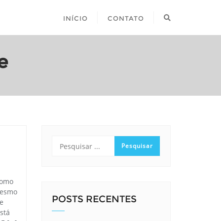
INÍCIO
CONTATO
e
como
 mesmo
POSTS RECENTES
se
stá