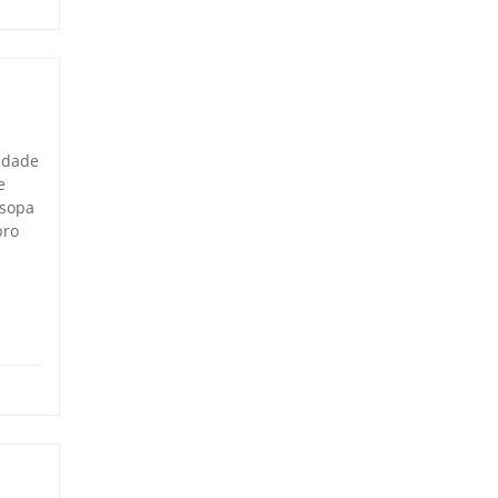
ldade
e
 sopa
bro