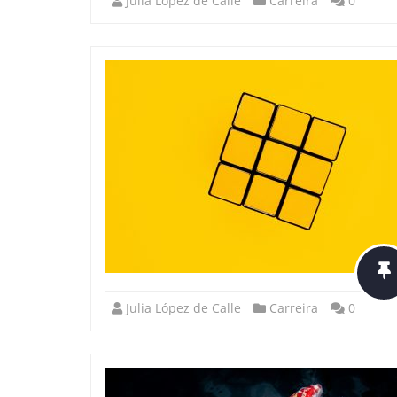
Julia López de Calle
Carreira
0
Julia López de Calle
Carreira
0