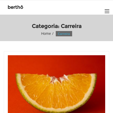
Skip
berthô
to
content
Categoria: Carreira
Home
Carreira